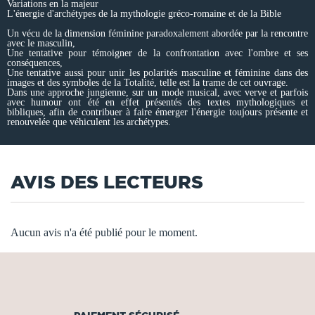
Variations en la majeur
L'énergie d'archétypes de la mythologie gréco-romaine et de la Bible
Un vécu de la dimension féminine paradoxalement abordée par la rencontre
avec le masculin,
Une tentative pour témoigner de la confrontation avec l'ombre et ses
conséquences,
Une tentative aussi pour unir les polarités masculine et féminine dans des
images et des symboles de la Totalité, telle est la trame de cet ouvrage.
Dans une approche jungienne, sur un mode musical, avec verve et parfois
avec humour ont été en effet présentés des textes mythologiques et
bibliques, afin de contribuer à faire émerger l'énergie toujours présente et
renouvelée que véhiculent les archétypes.
AVIS DES LECTEURS
Aucun avis n'a été publié pour le moment.