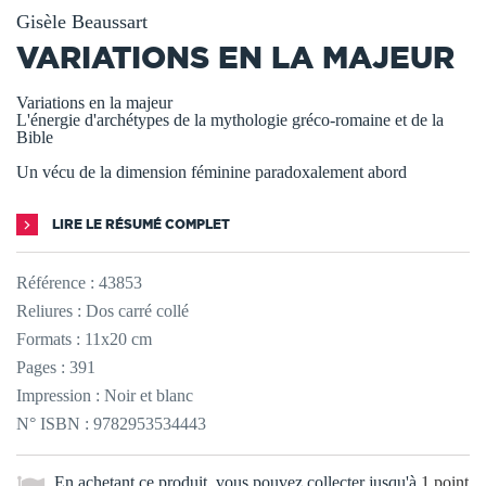
Gisèle Beaussart
VARIATIONS EN LA MAJEUR
Variations en la majeur
L'énergie d'archétypes de la mythologie gréco-romaine et de la
Bible
Un vécu de la dimension féminine paradoxalement abord
LIRE LE RÉSUMÉ COMPLET
Référence :
43853
Reliures : Dos carré collé
Formats : 11x20 cm
Pages : 391
Impression : Noir et blanc
N° ISBN : 9782953534443
En achetant ce produit, vous pouvez collecter jusqu'à
1
point