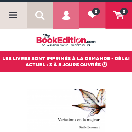
0
0
DE LA PAGE BLANCHE... AU BEST SELLER
LES LIVRES SONT IMPRIMÉS À LA DEMANDE - DÉLAI
ACTUEL : 3 À 5 JOURS OUVRÉS ⏱️