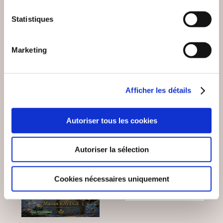
(RE)PRENDS TON
AU SOUFFLE DE
SOUFFLE
L'IMAGINAIRE
Statistiques
Poésies
Poésies
Marketing
16€99
18€00
Afficher les détails
NEW
Autoriser tous les cookies
Autoriser la sélection
Cookies nécessaires uniquement