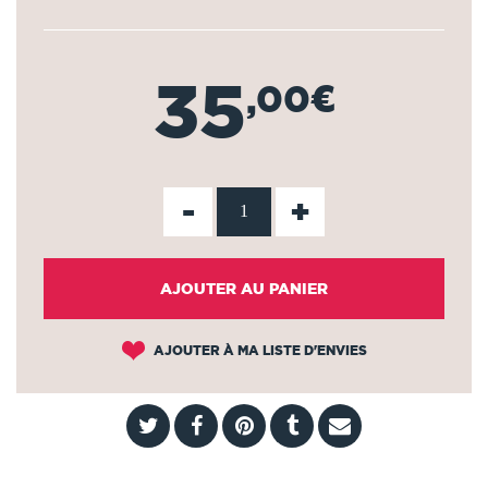
35
,00€
-
+
AJOUTER AU PANIER
AJOUTER À MA LISTE D'ENVIES