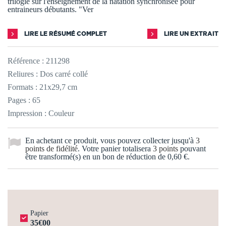
trilogie sur l'enseignement de la natation synchronisée pour
entraineurs débutants. "Ver
LIRE LE RÉSUMÉ COMPLET
LIRE UN EXTRAIT
Référence :
211298
Reliures : Dos carré collé
Formats : 21x29,7 cm
Pages : 65
Impression : Couleur
En achetant ce produit, vous pouvez collecter jusqu'à
3
points de fidélité
. Votre panier totalisera
3
points
pouvant
être transformé(s) en un bon de réduction de
0,60 €
.
Papier
35€00