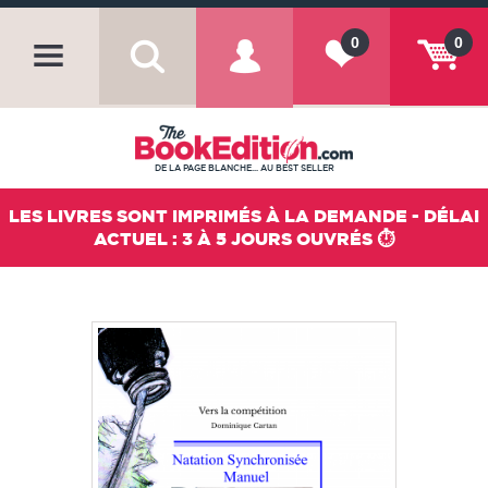
0
0
DE LA PAGE BLANCHE... AU BEST SELLER
LES LIVRES SONT IMPRIMÉS À LA DEMANDE - DÉLAI
ACTUEL : 3 À 5 JOURS OUVRÉS ⏱️