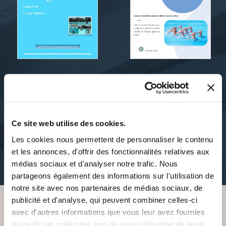
Dominique Cartan
Dominique Cartan
JALA-YOGA PRATIQUE
LE YOGA ET LA
FACILE DU YOGA AQUA
NATATION
ARTISTIQUE
Ce site web utilise des cookies.
sports-
Les cookies nous permettent de personnaliser le contenu
sports-
et les annonces, d'offrir des fonctionnalités relatives aux
38€00
médias sociaux et d'analyser notre trafic. Nous
36€00
partageons également des informations sur l'utilisation de
notre site avec nos partenaires de médias sociaux, de
publicité et d'analyse, qui peuvent combiner celles-ci
avec d'autres informations que vous leur avez fournies
VOUS AIMEREZ AUSSI
ou qu'ils ont collectées lors de votre utilisation de leurs