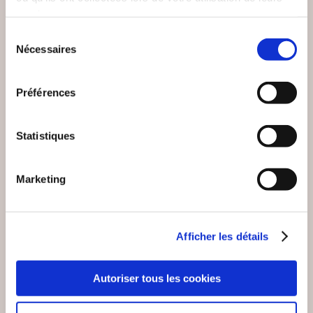
services.
Sélection
Nécessaires
du
consentement
Préférences
Statistiques
Marketing
Afficher les détails
(0 avis)
(0 avis)
Atelier d'écritures ROYAN
Eric Gillot
Autoriser tous les cookies
L'OUVERTURE DES
PAUL MORAND, UN
POSSIBLES
HOMME EN FUITE