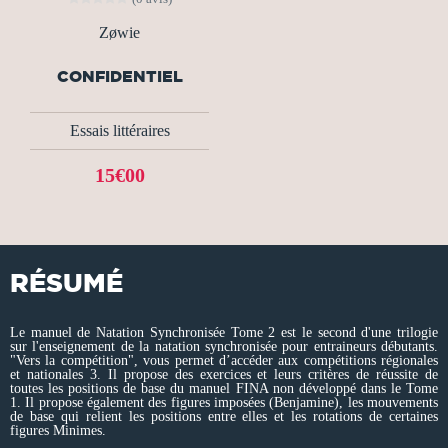
Zøwie
CONFIDENTIEL
Essais littéraires
15€00
RÉSUMÉ
Le manuel de Natation Synchronisée Tome 2 est le second d'une trilogie
sur l'enseignement de la natation synchronisée pour entraineurs débutants.
"Vers la compétition", vous permet d’accéder aux compétitions régionales
et nationales 3. Il propose des exercices et leurs critères de réussite de
toutes les positions de base du manuel FINA non développé dans le Tome
1. Il propose également des figures imposées (Benjamine), les mouvements
de base qui relient les positions entre elles et les rotations de certaines
figures Minimes.