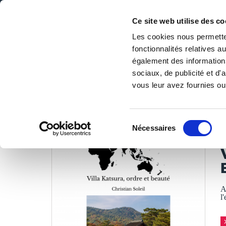
Ce site web utilise des co
Les cookies nous permetten
fonctionnalités relatives 
DE LA PAGE BLANCHE... AU BEST SELLER
également des informations
Accueil
/
Tous les livres
/
Art de vivre
/
Architecture & dé
sociaux, de publicité et d
vous leur avez fournies ou 
LES LIVRES SON
Sélection
Nécessaires
du
C
consentement
A
l