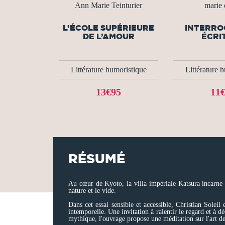
Ann Marie Teinturier
marie 
L’ÉCOLE SUPÉRIEURE
INTERRO
DE L’AMOUR
ÉCRIT
Littérature humoristique
Littérature 
13€95
11
RÉSUMÉ
Au cœur de Kyoto, la villa impériale Katsura incarne l
nature et le vide.
Dans cet essai sensible et accessible, Christian Solei
intemporelle. Une invitation à ralentir le regard et à dé
mythique, l'ouvrage propose une méditation sur l'art de