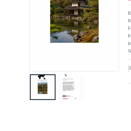
R
R
F
P
I
N