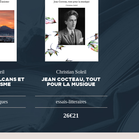
eil
Christian Soleil
OLCANS ET
JEAN COCTEAU, TOUT
ISME
POUR LA MUSIQUE
iques
essais-litteraires
26€21