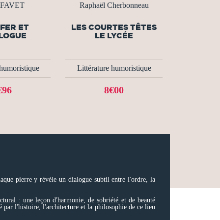
e FAVET
Raphaël Cherbonneau
FER ET
LES COURTES TÊTES
ILOGUE
LE LYCÉE
 humoristique
Littérature humoristique
€96
8€00
que pierre y révèle un dialogue subtil entre l'ordre, la
ectural : une leçon d'harmonie, de sobriété et de beauté
ar l'histoire, l'architecture et la philosophie de ce lieu