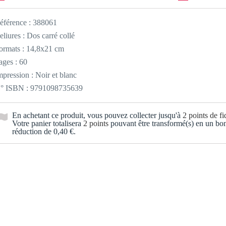
éférence :
388061
eliures : Dos carré collé
ormats : 14,8x21 cm
ages : 60
mpression : Noir et blanc
° ISBN : 9791098735639
En achetant ce produit, vous pouvez collecter jusqu'à
2
points de fid
Votre panier totalisera
2
points
pouvant être transformé(s) en un bo
réduction de
0,40 €
.