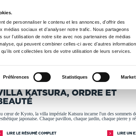
okies.
PUBLIER UN LIVRE
LIBRAIRIE
t de personnaliser le contenu et les annonces, d'offrir des
aux médias sociaux et d'analyser notre trafic. Nous partageons
 sur l'utilisation de notre site avec nos partenaires de médias
coration
/
Villa Katsura, ordre et beauté
'analyse, qui peuvent combiner celles-ci avec d'autres informatio
qu'ils ont collectées lors de votre utilisation de leurs services.
T IMPRIMÉS À LA DEMANDE - DÉLAI ACTUEL : 3 À 5 
Préférences
Statistiques
Market
hristian Soleil
VILLA KATSURA, ORDRE ET
BEAUTÉ
u cœur de Kyoto, la villa impériale Katsura incarne l'un des sommets d
'esthétique japonaise. Chaque pavillon, chaque jardin, chaque pierre y r
LIRE LE RÉSUMÉ COMPLET
LIRE UN 