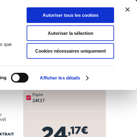
Qui sommes-nous ?
Nous contacter
Blog
Aide
0
0
Autoriser tous les cookies
Rechercher
Connexion
Ma liste
Panier
Autoriser la sélection
ns que
Cookies nécessaires uniquement
JOURS OUVRÉS ⏱️
ing
Afficher les détails
Papier
24€17
e
évèl
24
,17€
EXTRAIT