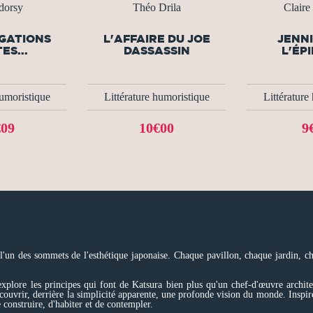
dorsy
Théo Drila
Clair
GATIONS
L'AFFAIRE DU JOE
JENNI
ES...
DASSASSIN
L'ÉP
humoristique
Littérature humoristique
Littérature
€09
10€00
9
'un des sommets de l'esthétique japonaise. Chaque pavillon, chaque jardin, cha
l explore les principes qui font de Katsura bien plus qu'un chef-d'œuvre archit
couvrir, derrière la simplicité apparente, une profonde vision du monde. Inspiré p
 construire, d'habiter et de contempler.