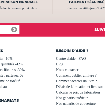
LIVRAISON MONDIALE
PAIEMENT SÉCURISÉ
À domicile ou en point relais
Remises quantités jusqu'à -4
SUIV
ES
BESOIN D'AIDE ?
ter -10%
Centre d'aide - FAQ
 quantités -42%
Blog
s libraires -30%
Nous contacter
ge : partagez 5€
Comment publier un livre ?
e de fidélité
Comment acheter un livre ?
adeau
Délais de fabrication et livraison
Calculer le prix de fabrication
Nos gabarits intérieur
ENARIATS
Nos gabarits de couverture