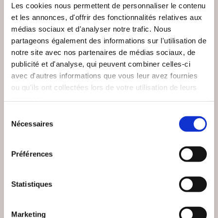
Les cookies nous permettent de personnaliser le contenu
et les annonces, d'offrir des fonctionnalités relatives aux
médias sociaux et d'analyser notre trafic. Nous
partageons également des informations sur l'utilisation de
notre site avec nos partenaires de médias sociaux, de
publicité et d'analyse, qui peuvent combiner celles-ci
avec d'autres informations que vous leur avez fournies
ou qu'ils ont collectées lors de votre utilisation de leurs
services.
Sélection
Nécessaires
du
consentement
Préférences
(0 avis)
(0 avis)
DUPONT Tatiana chero
Marc Gérémie
kee
Statistiques
DARK SHADOW, LE
LES ROYAUMES DE
SPECTRE DES
LA PIERRE BLANCHE
TÉNÈBRES.
Marketing