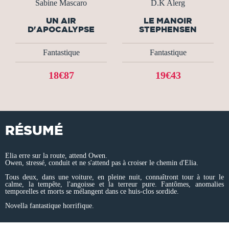
Sabine Mascaro
D.K Alerg
UN AIR
LE MANOIR
D'APOCALYPSE
STEPHENSEN
Fantastique
Fantastique
18€87
19€43
RÉSUMÉ
Elia erre sur la route, attend Owen.
Owen, stressé, conduit et ne s'attend pas à croiser le chemin d'Elia.
Tous deux, dans une voiture, en pleine nuit, connaîtront tour à tour le
calme, la tempête, l'angoisse et la terreur pure. Fantômes, anomalies
temporelles et morts se mélangent dans ce huis-clos sordide.
Novella fantastique horrifique.