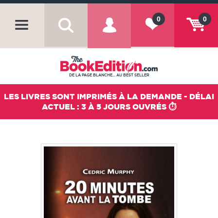
0
0
DE LA PAGE BLANCHE... AU BEST SELLER
LES LIVRES SONT IMPRIMÉS À LA DEMANDE - DÉLAI
ACTUEL : 3 À 5 JOURS OUVRÉS ⏱️