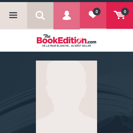
0
0
DE LA PAGE BLANCHE... AU BEST SELLER