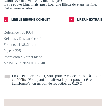
Gabin revient à Marseille, dix ans après.
Il y retrouve Lina, mais aussi Lou, une fillette de 9 ans, sa fille.
Entre démêlés adm
LIRE LE RÉSUMÉ COMPLET
LIRE UN EXTRAIT
Référence :
384664
Reliures : Dos carré collé
Formats : 14,8x21 cm
Pages : 225
Impression : Noir et blanc
N° ISBN : 9782491362140
En achetant ce produit, vous pouvez collecter jusqu'à
1
point
de fidélité
. Votre panier totalisera
1
point
pouvant être
transformé(s) en un bon de réduction de
0,20 €
.