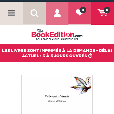
0
0
DE LA PAGE BLANCHE... AU BEST SELLER
LES LIVRES SONT IMPRIMÉS À LA DEMANDE - DÉLAI
ACTUEL : 3 À 5 JOURS OUVRÉS ⏱️