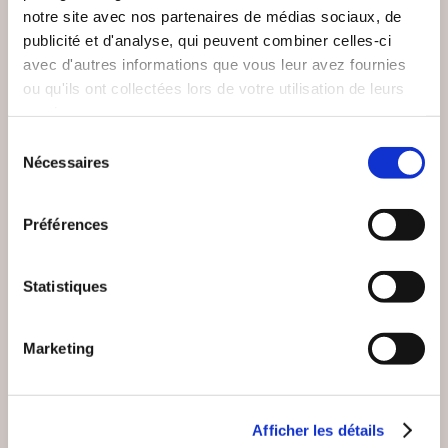
CHARLOTTE LE
LE CHANT DU
notre site avec nos partenaires de médias sociaux, de
COMBAT D'UNE
COLIBRI
FAMILLE
publicité et d'analyse, qui peuvent combiner celles-ci
avec d'autres informations que vous leur avez fournies
Autobiographie
Autobiographie
ou qu'ils ont collectées lors de votre utilisation de leurs
services.
7€90
9€00
Sélection
Nécessaires
du
consentement
Préférences
Statistiques
Marketing
Afficher les détails