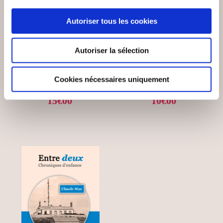
(20 avis)
(0 avis)
Autoriser tous les cookies
Anne Réveillion
Emilie RUCKEBUSCH
UNE LETTRE À MOI
Autoriser la sélection
MA VIE À VOIX NUE
M'AIME
Autobiographie
Autobiographie
Cookies nécessaires uniquement
15€00
10€00