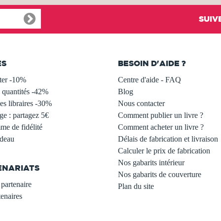
SUIV
ES
BESOIN D'AIDE ?
ter -10%
Centre d'aide - FAQ
 quantités -42%
Blog
s libraires -30%
Nous contacter
ge : partagez 5€
Comment publier un livre ?
e de fidélité
Comment acheter un livre ?
adeau
Délais de fabrication et livraison
Calculer le prix de fabrication
Nos gabarits intérieur
ENARIATS
Nos gabarits de couverture
partenaire
Plan du site
enaires