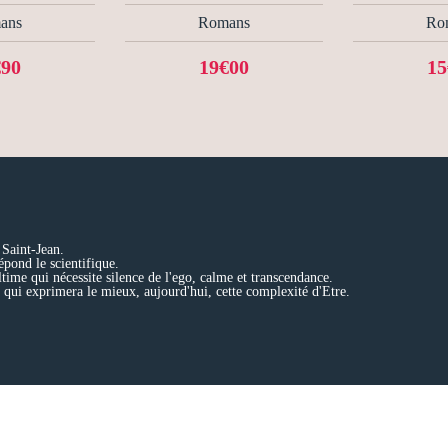
ans
Romans
Ro
€90
19€00
15
 Saint-Jean.
épond le scientifique.
ltime qui nécessite silence de l'ego, calme et transcendance.
qui exprimera le mieux, aujourd'hui, cette complexité d'Etre.