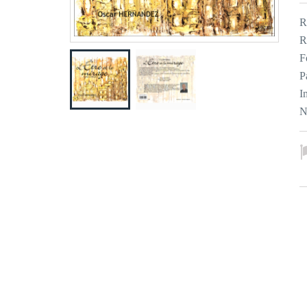
R
R
F
P
I
N