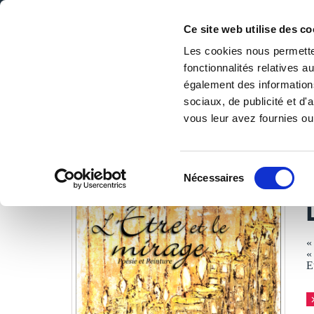
Ce site web utilise des co
Les cookies nous permetten
fonctionnalités relatives 
DE LA PAGE BLANCHE... AU BEST SELLER
également des informations
Accueil
/
Tous les livres
/
Littérature
/
Poésies
/
L'Etre et
sociaux, de publicité et d
vous leur avez fournies ou 
LES LIVRES SON
Sélection
Nécessaires
du
consentement
«
«
E