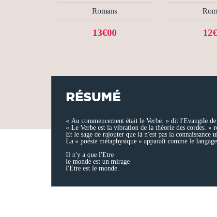
Romans
Rom
13€00
12
RÉSUMÉ
« Au commencement était le Verbe. » dit l'Evangile de
« Le Verbe est la vibration de la théorie des cordes. » r
Et le sage de rajouter que là n'est pas la connaissance u
La « poésie métaphysique » apparaît comme le langage 
Il n'y a que l'Etre
le monde est un mirage
l'Etre est le monde.