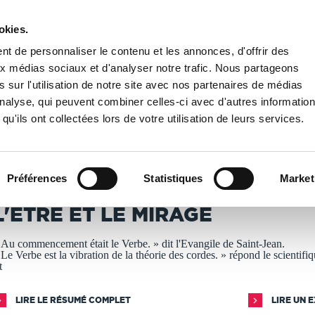
okies.
PUBLIER UN LIVRE
LIBRAIRIE
t de personnaliser le contenu et les annonces, d'offrir des
aux médias sociaux et d'analyser notre trafic. Nous partageons
 sur l'utilisation de notre site avec nos partenaires de médias
 le mirage
'analyse, qui peuvent combiner celles-ci avec d'autres informatio
qu'ils ont collectées lors de votre utilisation de leurs services.
T IMPRIMÉS À LA DEMANDE - DÉLAI ACTUEL : 3 À 5 
Préférences
Statistiques
Market
OSCAR HERNANDEZ
L'ETRE ET LE MIRAGE
 Au commencement était le Verbe. » dit l'Evangile de Saint-Jean.
 Le Verbe est la vibration de la théorie des cordes. » répond le scientifiq
t
LIRE LE RÉSUMÉ COMPLET
LIRE UN 