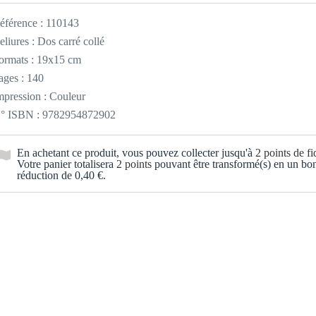
éférence :
110143
eliures : Dos carré collé
ormats : 19x15 cm
ages : 140
mpression : Couleur
° ISBN : 9782954872902
En achetant ce produit, vous pouvez collecter jusqu'à
2
points de fid
Votre panier totalisera
2
points
pouvant être transformé(s) en un bo
réduction de
0,40 €
.