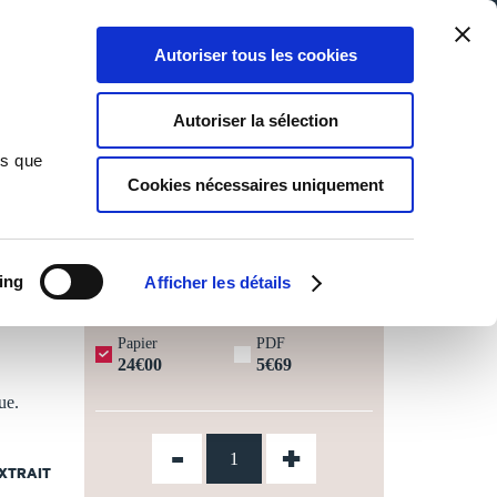
Qui sommes-nous ?
Nous contacter
Blog
Aide
0
0
Autoriser tous les cookies
Rechercher
Connexion
Ma liste
Panier
Autoriser la sélection
ns que
Cookies nécessaires uniquement
JOURS OUVRÉS ⏱️
ing
Afficher les détails
Papier
PDF
24€00
5€69
ue.
-
+
EXTRAIT