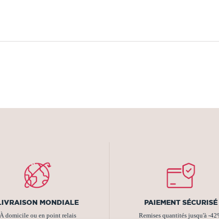
LIVRAISON MONDIALE
PAIEMENT SÉCURISÉ
À domicile ou en point relais
Remises quantités jusqu'à -4