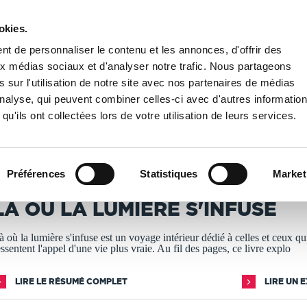
okies.
PUBLIER UN LIVRE
LIBRAIRIE
t de personnaliser le contenu et les annonces, d'offrir des
aux médias sociaux et d'analyser notre trafic. Nous partageons
 sur l'utilisation de notre site avec nos partenaires de médias
spiritualité
/
Là ou la lumière s'infuse
'analyse, qui peuvent combiner celles-ci avec d'autres informatio
qu'ils ont collectées lors de votre utilisation de leurs services.
T IMPRIMÉS À LA DEMANDE - DÉLAI ACTUEL : 3 À 5 
Préférences
Statistiques
Market
umilie
LÀ OU LA LUMIÈRE S'INFUSE
à où la lumière s'infuse est un voyage intérieur dédié à celles et ceux qu
essentent l'appel d'une vie plus vraie. Au fil des pages, ce livre explo
LIRE LE RÉSUMÉ COMPLET
LIRE UN 