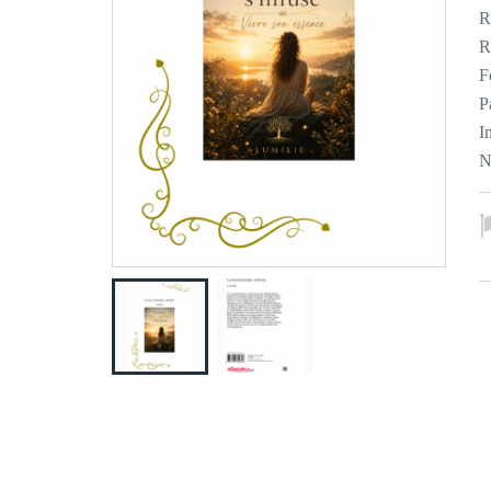
R
R
F
P
I
N