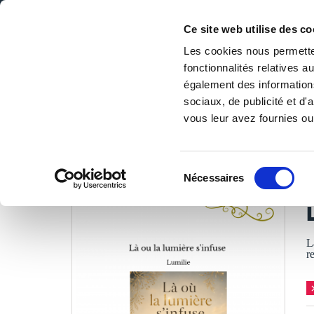
Ce site web utilise des co
Les cookies nous permetten
fonctionnalités relatives 
DE LA PAGE BLANCHE... AU BEST SELLER
également des informations
Accueil
/
Tous les livres
/
Culture & société
/
Religions & 
sociaux, de publicité et d
vous leur avez fournies ou 
LES LIVRES SON
Sélection
Nécessaires
du
L
consentement
L
r