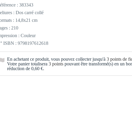
éférence :
383343
eliures : Dos carré collé
ormats : 14,8x21 cm
ages : 210
mpression : Couleur
° ISBN : 9798197612618
En achetant ce produit, vous pouvez collecter jusqu'à
3
points de fid
Votre panier totalisera
3
points
pouvant être transformé(s) en un bo
réduction de
0,60 €
.