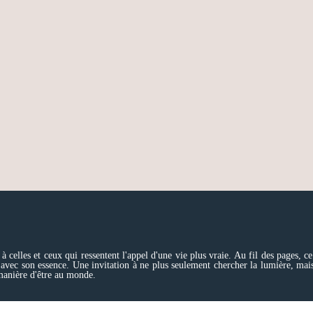
à celles et ceux qui ressentent l'appel d'une vie plus vraie. Au fil des pages, c
 avec son essence. Une invitation à ne plus seulement chercher la lumière, mais
 manière d'être au monde.