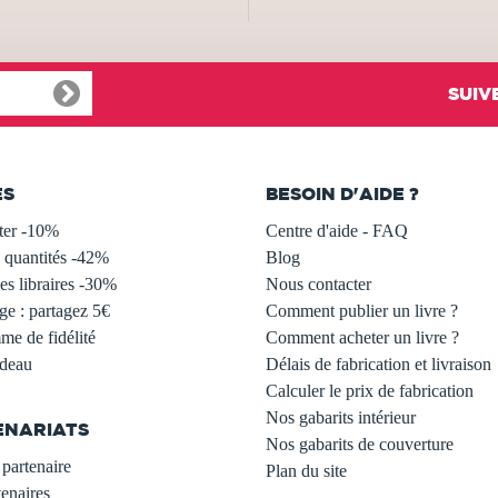
SUIV
ES
BESOIN D'AIDE ?
ter -10%
Centre d'aide - FAQ
 quantités -42%
Blog
s libraires -30%
Nous contacter
ge : partagez 5€
Comment publier un livre ?
e de fidélité
Comment acheter un livre ?
adeau
Délais de fabrication et livraison
Calculer le prix de fabrication
Nos gabarits intérieur
ENARIATS
Nos gabarits de couverture
partenaire
Plan du site
enaires