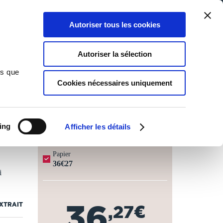
Qui sommes-nous ?
Nous contacter
Blog
Aide
0
0
Autoriser tous les cookies
Rechercher
Connexion
Ma liste
Panier
Autoriser la sélection
ns que
Cookies nécessaires uniquement
JOURS OUVRÉS ⏱️
ing
Afficher les détails
Papier
36€27
i
36
EXTRAIT
,27€