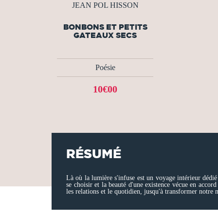
JEAN POL HISSON
BONBONS ET PETITS
GATEAUX SECS
Poésie
10€00
RÉSUMÉ
Là où la lumière s'infuse est un voyage intérieur dédié 
se choisir et la beauté d'une existence vécue en accord
les relations et le quotidien, jusqu'à transformer notre