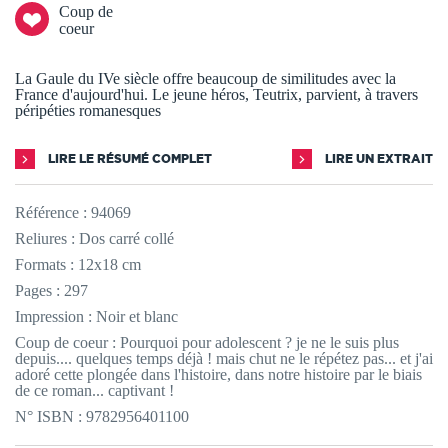
Coup de
coeur
La Gaule du IVe siècle offre beaucoup de similitudes avec la
France d'aujourd'hui. Le jeune héros, Teutrix, parvient, à travers
péripéties romanesques
LIRE LE RÉSUMÉ COMPLET
LIRE UN EXTRAIT
Référence :
94069
Reliures : Dos carré collé
Formats : 12x18 cm
Pages : 297
Impression : Noir et blanc
Coup de coeur : Pourquoi pour adolescent ? je ne le suis plus
depuis.... quelques temps déjà ! mais chut ne le répétez pas... et j'ai
adoré cette plongée dans l'histoire, dans notre histoire par le biais
de ce roman... captivant !
N° ISBN : 9782956401100