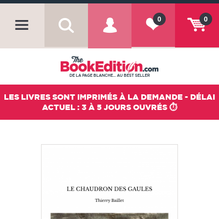
0
0
DE LA PAGE BLANCHE... AU BEST SELLER
LES LIVRES SONT IMPRIMÉS À LA DEMANDE - DÉLAI
ACTUEL : 3 À 5 JOURS OUVRÉS ⏱️