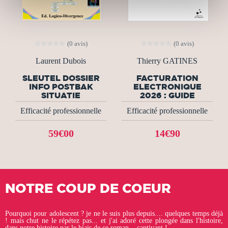
(0 avis)
(0 avis)
Laurent Dubois
Thierry GATINES
SLEUTEL DOSSIER
FACTURATION
INFO POSTBAK
ELECTRONIQUE
SITUATIE
2026 : GUIDE
Efficacité professionnelle
Efficacité professionnelle
59€00
14€90
NOTRE COUP DE COEUR
Pourquoi pour adolescent ? je ne le suis plus depuis.... quelques temps déjà
! mais chut ne le répétez pas... et j'ai adoré cette plongée dans l'histoire,
dans notre histoire par le biais de ce roman... captivant !