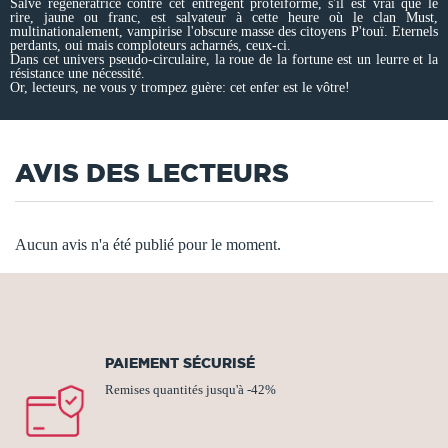
Salve régénératrice contre cet entregent protéiforme, s'il est vrai que le
rire, jaune ou franc, est salvateur à cette heure où le clan Must,
multinationalement, vampirise l'obscure masse des citoyens P'touï. Eternels
perdants, oui mais comploteurs acharnés, ceux-ci.
Dans cet univers pseudo-circulaire, la roue de la fortune est un leurre et la
résistance une nécessité.
Or, lecteurs, ne vous y trompez guère: cet enfer est le vôtre!
AVIS DES LECTEURS
Aucun avis n'a été publié pour le moment.
PAIEMENT SÉCURISÉ
Remises quantités jusqu'à -42%