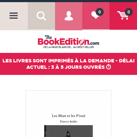
0
0
DE LA PAGE BLANCHE... AU BEST SELLER
LES LIVRES SONT IMPRIMÉS À LA DEMANDE - DÉLAI
ACTUEL : 3 À 5 JOURS OUVRÉS ⏱️