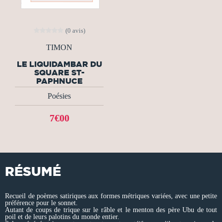
(0 avis)
TIMON
LE LIQUIDAMBAR DU
SQUARE ST-
PAPHNUCE
Poésies
7€00
RÉSUMÉ
Recueil de poèmes satiriques aux formes métriques variées, avec une petite
préférence pour le sonnet.
Autant de coups de trique sur le râble et le menton des père Ubu de tout
poil et de leurs palotins du monde entier.