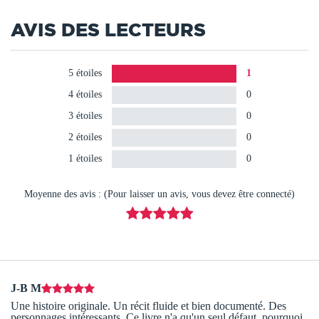
AVIS DES LECTEURS
5 étoiles
1
4 étoiles
0
3 étoiles
0
2 étoiles
0
1 étoiles
0
Moyenne des avis : (Pour laisser un avis, vous devez être connecté)
J-B M
Une histoire originale. Un récit fluide et bien documenté. Des
personnages intéressants. Ce livre n'a qu'un seul défaut, pourquoi