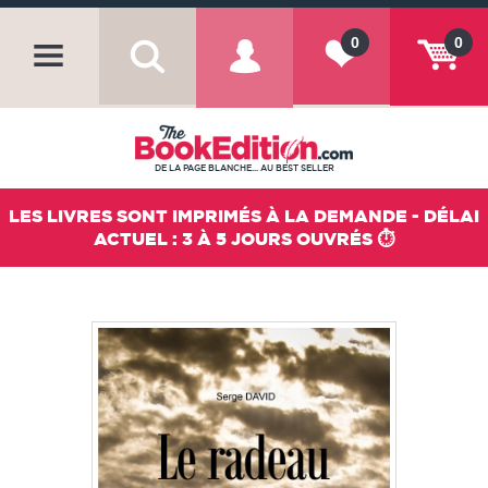
0
0
DE LA PAGE BLANCHE... AU BEST SELLER
LES LIVRES SONT IMPRIMÉS À LA DEMANDE - DÉLAI
ACTUEL : 3 À 5 JOURS OUVRÉS ⏱️