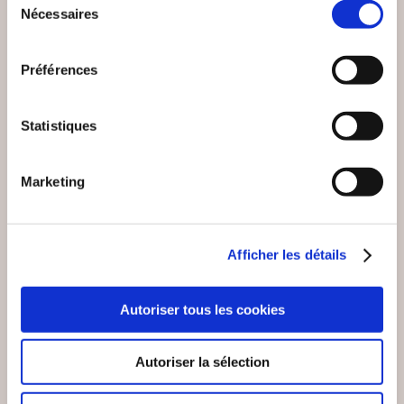
VOUS AIMEREZ AUSSI
Nécessaires
du
consentement
Préférences
Statistiques
Marketing
Afficher les détails
Autoriser tous les cookies
(0 avis)
Autoriser la sélection
alexandre jauliac
LA SCIENCE DES