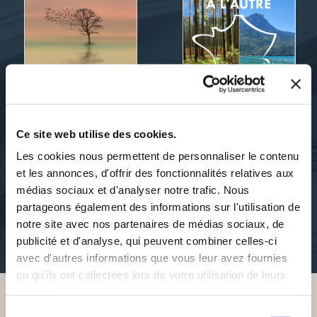
Ce site web utilise des cookies.
Serge DAVID et Dominique
Serge DAVID
DELAITE
Les cookies nous permettent de personnaliser le contenu
D'OÙ VIENS-TU ?
D'UN VILLAGE À
L'AUTRE
et les annonces, d'offrir des fonctionnalités relatives aux
médias sociaux et d'analyser notre trafic. Nous
genealogie-
partageons également des informations sur l'utilisation de
romans
notre site avec nos partenaires de médias sociaux, de
10€00
publicité et d'analyse, qui peuvent combiner celles-ci
14€00
avec d'autres informations que vous leur avez fournies
ou qu'ils ont collectées lors de votre utilisation de leurs
services.
Sélection