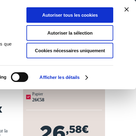
Qui sommes-nous ?
Nous contacter
Blog
Aide
0
0
Autoriser tous les cookies
Rechercher
Connexion
Ma liste
Panier
Autoriser la sélection
storique / par Félix Bouvier,...
ns que
Cookies nécessaires uniquement
JOURS OUVRÉS ⏱️
ing
Afficher les détails
Papier
26€58
X
26
,58€
r la
r