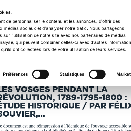
okies.
PUBLIER UN LIVRE
LIBRAIRIE
t de personnaliser le contenu et les annonces, d'offrir des
aux médias sociaux et d'analyser notre trafic. Nous partageons
 sur l'utilisation de notre site avec nos partenaires de médias
Nationale de France
/
Les Vosges pendant la Révolution, 1789-1795-1800 : étude hi
'analyse, qui peuvent combiner celles-ci avec d'autres informatio
qu'ils ont collectées lors de votre utilisation de leurs services.
T IMPRIMÉS À LA DEMANDE - DÉLAI ACTUEL : 3 À 5 
Préférences
Statistiques
Market
ouvier, Félix (1858-1910). Auteur du texte
LES VOSGES PENDANT LA
RÉVOLUTION, 1789-1795-1800 :
ÉTUDE HISTORIQUE / PAR FÉLI
BOUVIER,...
e document est une réimpression à l’identique de l'ouvrage accessible su
lateforme numérique de la Bibliothèque Nationale de France.Titre intég