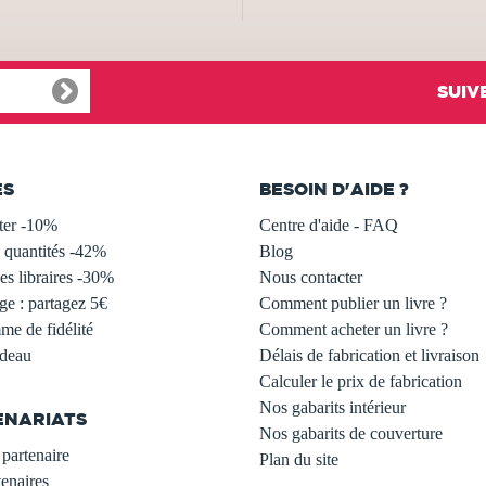
SUIV
ES
BESOIN D'AIDE ?
ter -10%
Centre d'aide - FAQ
 quantités -42%
Blog
s libraires -30%
Nous contacter
ge : partagez 5€
Comment publier un livre ?
e de fidélité
Comment acheter un livre ?
adeau
Délais de fabrication et livraison
Calculer le prix de fabrication
Nos gabarits intérieur
ENARIATS
Nos gabarits de couverture
partenaire
Plan du site
enaires