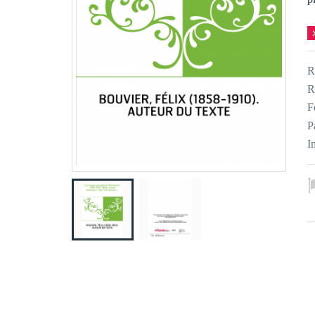
R
R
F
P
I