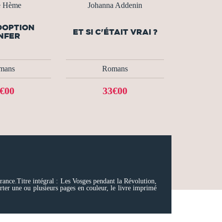
e Hème
Johanna Addenin
DOPTION
ET SI C'ÉTAIT VRAI ?
NFER
mans
Romans
€00
33€00
rance.Titre intégral : Les Vosges pendant la Révolution,
ter une ou plusieurs pages en couleur, le livre imprimé