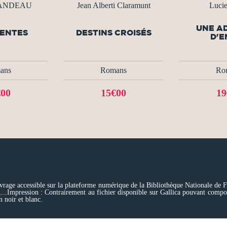
LANDEAU
Jean Alberti Claramunt
Luci
UNE A
ENTES
DESTINS CROISÉS
D'E
ans
Romans
Ro
€00
15€00
19
vrage accessible sur la plateforme numérique de la Bibliothèque Nationale de F
...Impression : Contrairement au fichier disponible sur Gallica pouvant compor
n noir et blanc.