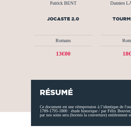
Patrick BENT
Damien 
JOCASTE 2.0
TOURM
Romans
Rom
13€00
18
RÉSUMÉ
Ce document est une réimpression à l’identique de l'ou
1789-1795-1800 : étude historique / par Félix Bouvier,
par nos soins sera (hormis la couverture) entièrement e