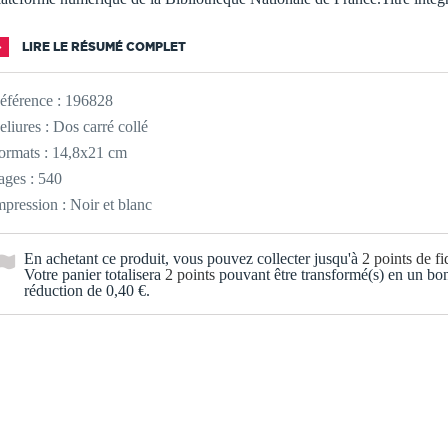
LIRE LE RÉSUMÉ COMPLET
éférence :
196828
eliures : Dos carré collé
ormats : 14,8x21 cm
ages : 540
mpression : Noir et blanc
En achetant ce produit, vous pouvez collecter jusqu'à
2
points de fid
Votre panier totalisera
2
points
pouvant être transformé(s) en un bo
réduction de
0,40 €
.