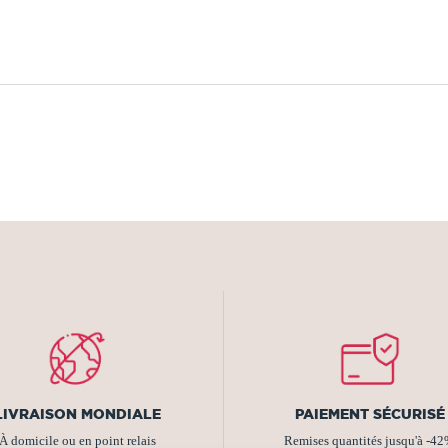
LIVRAISON MONDIALE
PAIEMENT SÉCURISÉ
À domicile ou en point relais
Remises quantités jusqu'à -4