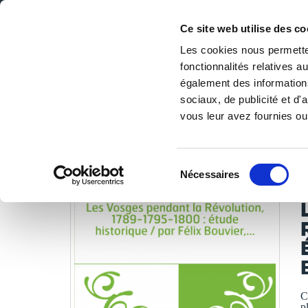
Ce site web utilise des co
Les cookies nous permetten
fonctionnalités relatives 
DE LA PAGE BLANCHE... AU BEST SELLER
également des informations
Accueil
/
Tous les livres
/
Libres de droits
/
Bibliothèque 
sociaux, de publicité et d
vous leur avez fournies ou 
LES LIVRES SON
Sélection
Nécessaires
du
B
consentement
C
p