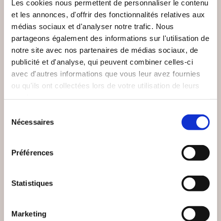
Les cookies nous permettent de personnaliser le contenu
(0 avis)
(0 avis)
et les annonces, d'offrir des fonctionnalités relatives aux
Laure Hoffner
Luis de Léon
médias sociaux et d'analyser notre trafic. Nous
partageons également des informations sur l'utilisation de
LES 5 VOLEURS DE
L’ÉPOUSE PARFAITE
VOLONTÉ_TOME 1
notre site avec nos partenaires de médias sociaux, de
publicité et d'analyse, qui peuvent combiner celles-ci
Bien-être, santé, famille
Bien-être, santé, famille
avec d'autres informations que vous leur avez fournies
ou qu'ils ont collectées lors de votre utilisation de leurs
15€00
13€00
services.
Sélection
Nécessaires
du
consentement
Préférences
Statistiques
Marketing