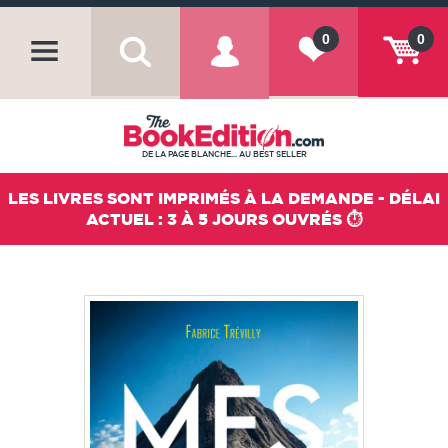
0
0
DE LA PAGE BLANCHE... AU BEST SELLER
LES LIVRES SONT IMPRIMÉS À LA DEMANDE - DÉLAI
ACTUEL : 3 À 5 JOURS OUVRÉS ⏱️