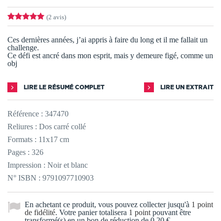
(2 avis)
Ces dernières années, j’ai appris à faire du long et il me fallait un
challenge.
Ce défi est ancré dans mon esprit, mais y demeure figé, comme un
obj
LIRE LE RÉSUMÉ COMPLET
LIRE UN EXTRAIT
Référence :
347470
Reliures : Dos carré collé
Formats : 11x17 cm
Pages : 326
Impression : Noir et blanc
N° ISBN : 9791097710903
En achetant ce produit, vous pouvez collecter jusqu'à
1
point
de fidélité
. Votre panier totalisera
1
point
pouvant être
transformé(s) en un bon de réduction de
0,20 €
.