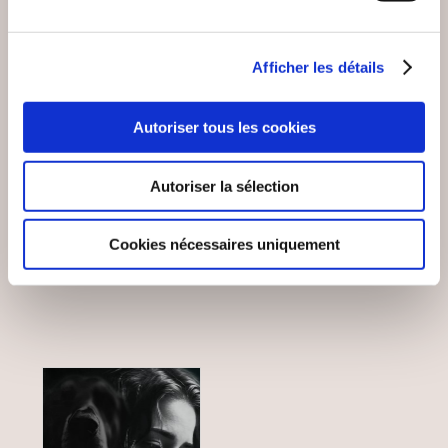
Afficher les détails
(1 avis)
(2 avis)
Autoriser tous les cookies
Nuur
Myriam Agnes Montout
L'ARBRE DE VIE OU
L'ART DE MAÎTRISER
Autoriser la sélection
LE MIROIR DE L'ÂME
SON ARGENT
Bien-être, santé, famille
Bien-être, santé, famille
Cookies nécessaires uniquement
15€00
8€69