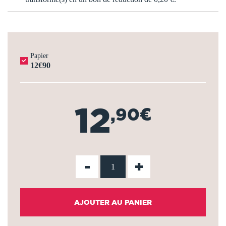
Papier
12€90
12
,90€
-
+
AJOUTER AU PANIER