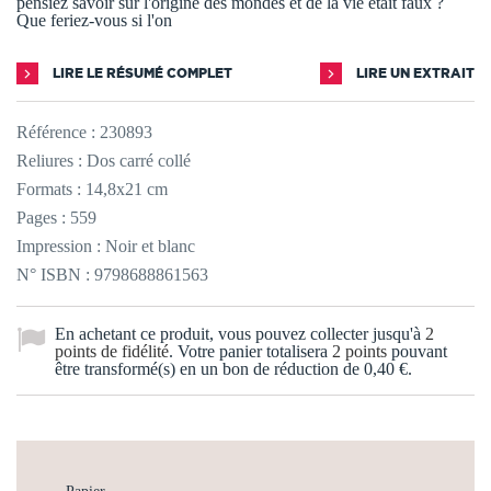
pensiez savoir sur l'origine des mondes et de la vie était faux ?
Que feriez-vous si l'on
LIRE LE RÉSUMÉ COMPLET
LIRE UN EXTRAIT
Référence :
230893
Reliures : Dos carré collé
Formats : 14,8x21 cm
Pages : 559
Impression : Noir et blanc
N° ISBN : 9798688861563
En achetant ce produit, vous pouvez collecter jusqu'à
2
points de fidélité
. Votre panier totalisera
2
points
pouvant
être transformé(s) en un bon de réduction de
0,40 €
.