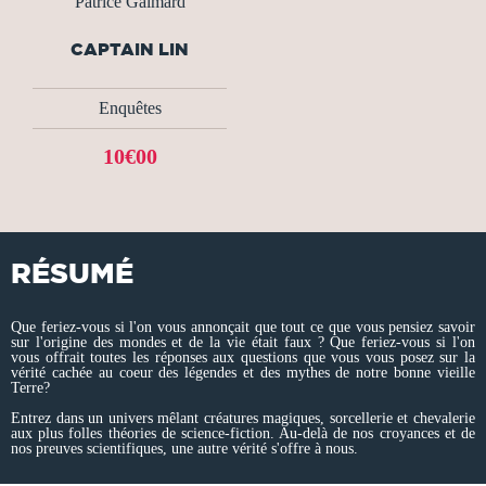
Patrice Galmard
CAPTAIN LIN
Enquêtes
10€00
RÉSUMÉ
Que feriez-vous si l'on vous annonçait que tout ce que vous pensiez savoir
sur l'origine des mondes et de la vie était faux ? Que feriez-vous si l'on
vous offrait toutes les réponses aux questions que vous vous posez sur la
vérité cachée au coeur des légendes et des mythes de notre bonne vieille
Terre?
Entrez dans un univers mêlant créatures magiques, sorcellerie et chevalerie
aux plus folles théories de science-fiction. Au-delà de nos croyances et de
nos preuves scientifiques, une autre vérité s'offre à nous.