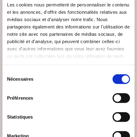
Les cookies nous permettent de personnaliser le contenu
et les annonces, d'offrir des fonctionnalités relatives aux
médias sociaux et d'analyser notre trafic. Nous
partageons également des informations sur l'utilisation de
notre site avec nos partenaires de médias sociaux, de
publicité et d'analyse, qui peuvent combiner celles-ci
avec d'autres informations que vous leur avez fournies
ou qu'ils ont collectées lors de votre utilisation de leurs
services.
Sélection
(0 avis)
(0 avis)
Nécessaires
du
Walter BAUD
Walter BAUD
consentement
INTRUSION
AMNESIA
Préférences
Enquêtes
Enquêtes
Statistiques
21€00
21€00
Marketing