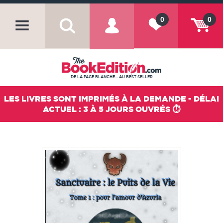
0
0
DE LA PAGE BLANCHE... AU BEST SELLER
LES LIVRES SONT IMPRIMÉS À LA DEMANDE - DÉLAI
ACTUEL : 3 À 5 JOURS OUVRÉS ⏱️