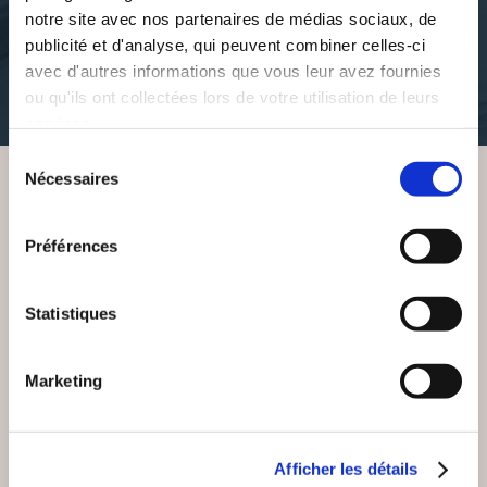
notre site avec nos partenaires de médias sociaux, de
bibliotheque-nationale-de-
bibliotheque-nationale-de-
publicité et d'analyse, qui peuvent combiner celles-ci
france
france
avec d'autres informations que vous leur avez fournies
ou qu'ils ont collectées lors de votre utilisation de leurs
35€52
35€52
services.
Sélection
Nécessaires
du
consentement
VOUS AIMEREZ AUSSI
Préférences
Statistiques
Marketing
Afficher les détails