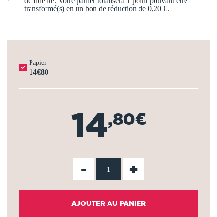
de fidélité
. Votre panier totalisera
1
point
pouvant être
transformé(s) en un bon de réduction de
0,20 €
.
Papier
14€80
14
,80€
-
+
AJOUTER AU PANIER