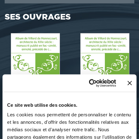
SES OUVRAGES
Ce site web utilise des cookies.
Les cookies nous permettent de personnaliser le contenu
Villard de Honnecourt. Auteur
Villard de Honnecourt. Auteur
du texte
du texte
et les annonces, d'offrir des fonctionnalités relatives aux
ALBUM DE VILLARD DE
ALBUM DE VILLARD DE
médias sociaux et d'analyser notre trafic. Nous
HONNECOURT,...
HONNECOURT,...
partageons également des informations sur l'utilisation de