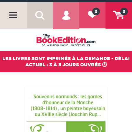
0
0
DE LA PAGE BLANCHE... AU BEST SELLER
LES LIVRES SONT IMPRIMÉS À LA DEMANDE - DÉLAI
ACTUEL : 3 À 5 JOURS OUVRÉS ⏱️