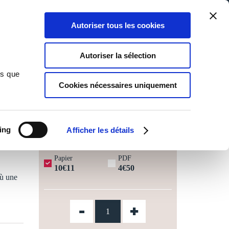
Qui sommes-nous ?
Nous contacter
Blog
Aide
0
0
Autoriser tous les cookies
Rechercher
Connexion
Ma liste
Panier
Autoriser la sélection
ns que
Cookies nécessaires uniquement
JOURS OUVRÉS ⏱️
ing
Afficher les détails
Papier
PDF
10€11
4€50
où une
-
+