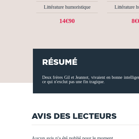
Littérature humoristique
Littérature 
14€90
8€
RÉSUMÉ
Deux frères Gil et Jeannot, vivaient en bonne intellige
ce qui n'exclut pas une fin tragique.
AVIS DES LECTEURS
Aucun avis n'a été publié pour le moment.