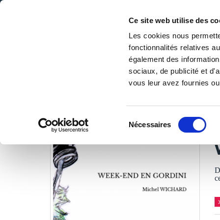
Ce site web utilise des co
Les cookies nous permetten
fonctionnalités relatives 
DE LA PAGE BLANCHE... AU BEST SELLER
également des informations
Accueil
/
Tous les livres
/
Littérature
/
Romans
/
WEEK-E
sociaux, de publicité et d
vous leur avez fournies ou 
LES LIVRES SON
Sélection
Nécessaires
du
M
consentement
D
c