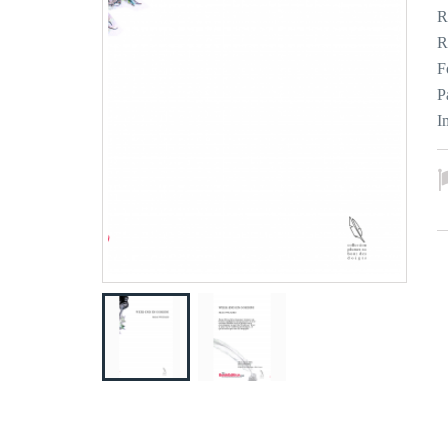
R
R
F
P
I