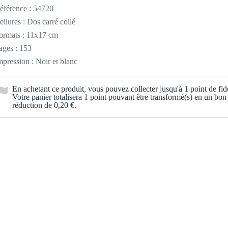
éférence :
54720
eliures : Dos carré collé
ormats : 11x17 cm
ages : 153
mpression : Noir et blanc
En achetant ce produit, vous pouvez collecter jusqu'à
1
point de fidé
Votre panier totalisera
1
point
pouvant être transformé(s) en un bon
réduction de
0,20 €
.