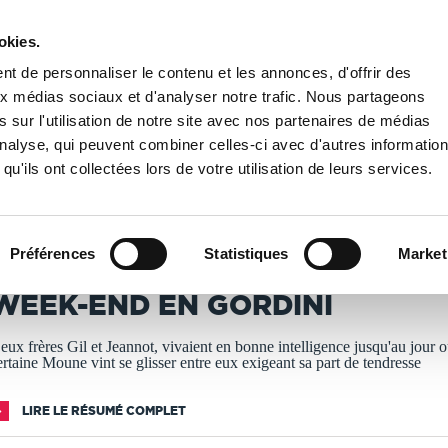
okies.
PUBLIER UN LIVRE
LIBRAIRIE
t de personnaliser le contenu et les annonces, d'offrir des
aux médias sociaux et d'analyser notre trafic. Nous partageons
 sur l'utilisation de notre site avec nos partenaires de médias
ND EN GORDINI
'analyse, qui peuvent combiner celles-ci avec d'autres informatio
qu'ils ont collectées lors de votre utilisation de leurs services.
T IMPRIMÉS À LA DEMANDE - DÉLAI ACTUEL : 3 À 5 
Préférences
Statistiques
Market
ichel WICHARD
WEEK-END EN GORDINI
eux frères Gil et Jeannot, vivaient en bonne intelligence jusqu'au jour 
ertaine Moune vint se glisser entre eux exigeant sa part de tendresse
LIRE LE RÉSUMÉ COMPLET