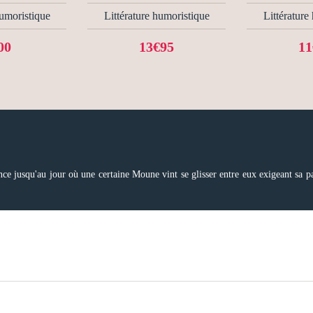
humoristique
Littérature humoristique
Littérature
00
13€95
11
nce jusqu'au jour où une certaine Moune vint se glisser entre eux exigeant sa p