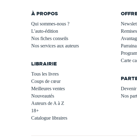
À PROPOS
OFFR
Qui sommes-nous ?
Newslet
L'auto-édition
Remises
Nos fiches conseils
Avantage
Nos services aux auteurs
Parraina
.
Programm
Carte c
LIBRAIRIE
.
Tous les livres
PART
Coups de cœur
Meilleures ventes
Devenir 
Nouveautés
Nos part
Auteurs de A à Z
18+
Catalogue libraires