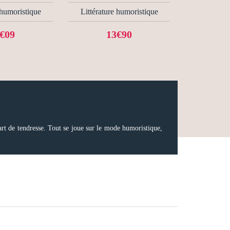
 humoristique
Littérature humoristique
€09
13€90
art de tendresse. Tout se joue sur le mode humoristique,