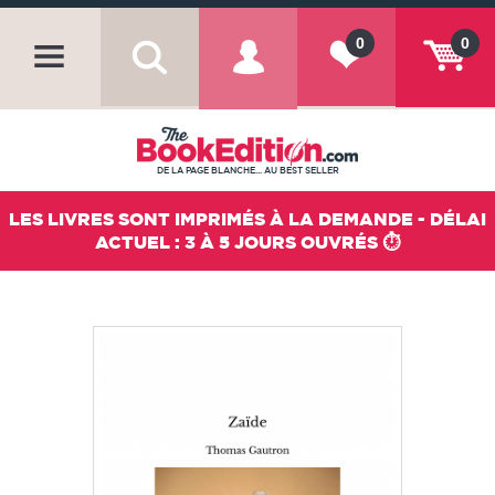
0
0
DE LA PAGE BLANCHE... AU BEST SELLER
LES LIVRES SONT IMPRIMÉS À LA DEMANDE - DÉLAI
ACTUEL : 3 À 5 JOURS OUVRÉS ⏱️