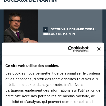
DÉCOUVRIR BERNARD TIMBAL
DUCLAUX DE MARTIN
À PROPOS DE L'AUTEUR
Ce site web utilise des cookies.
Les cookies nous permettent de personnaliser le contenu
Bernard TIMBAL DUCLAUX de MARTIN évolue dans le
et les annonces, d'offrir des fonctionnalités relatives aux
domaine de l’informatique décisionnelle et de la Business
médias sociaux et d'analyser notre trafic. Nous
Intelligence comme consultant depuis plus de 25 ans. Il a réalisé
partageons également des informations sur l'utilisation de
de nombreuses missions de longue durée chez de grands comptes
du domaine de la banque, de la finance, de l’industrie et de
notre site avec nos partenaires de médias sociaux, de
l’assurance. Il y a réalisé l’installation, l’administration, la
publicité et d'analyse, qui peuvent combiner celles-ci
maintenance ou le développement sur des plateformes SAP