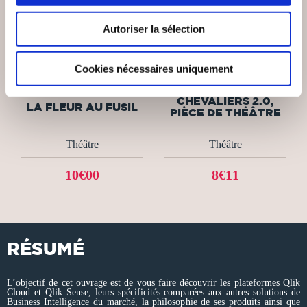
Autoriser la sélection
(0 avis)
(0 avis)
Cookies nécessaires uniquement
Lionel Cecilio
Véronique Diop Delvaux
CHEVALIERS 2.0,
LA FLEUR AU FUSIL
PIÈCE DE THÉÂTRE
Théâtre
Théâtre
10€00
8€11
RÉSUMÉ
L’objectif de cet ouvrage est de vous faire découvrir les plateformes Qlik
Cloud et Qlik Sense, leurs spécificités comparées aux autres solutions de
Business Intelligence du marché, la philosophie de ses produits ainsi que