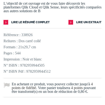
L’objectif de cet ouvrage est de vous faire découvrir les
plateformes Qlik Cloud et Qlik Sense, leurs spécificités comparées
aux autres solutions de B
LIRE LE RÉSUMÉ COMPLET
LIRE UN EXTRAIT
Référence :
338926
Reliures : Dos carré collé
Formats : 21x29,7 cm
Pages : 544
Impression : Noir et blanc
N° ISBN : 9782959944505
N° ISBN Pdf : 9782959944512
En achetant ce produit, vous pouvez collecter jusqu'à
4
points de fidélité
. Votre panier totalisera
4
points
pouvant
être transformé(s) en un bon de réduction de
0,80 €
.