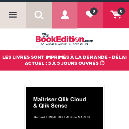
0
0
DE LA PAGE BLANCHE... AU BEST SELLER
LES LIVRES SONT IMPRIMÉS À LA DEMANDE - DÉLAI
ACTUEL : 3 À 5 JOURS OUVRÉS ⏱️