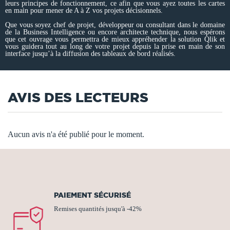
leurs principes de fonctionnement, ce afin que vous ayez toutes les cartes
en main pour mener de A à Z vos projets décisionnels.
Que vous soyez chef de projet, développeur ou consultant dans le domaine
de la Business Intelligence ou encore architecte technique, nous espérons
que cet ouvrage vous permettra de mieux appréhender la solution Qlik et
vous guidera tout au long de votre projet depuis la prise en main de son
interface jusqu’à la diffusion des tableaux de bord réalisés.
AVIS DES LECTEURS
Aucun avis n'a été publié pour le moment.
PAIEMENT SÉCURISÉ
Remises quantités jusqu'à -42%