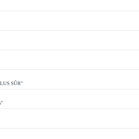
PLUS SÛR"
s"