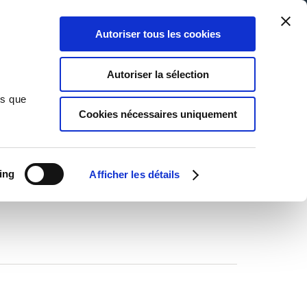
Qui sommes-nous ?
Nous contacter
Blog
Aide
0
0
Autoriser tous les cookies
Rechercher
Connexion
Ma liste
Panier
Autoriser la sélection
ns que
Cookies nécessaires uniquement
TOUS LES AUTEURS
ing
Afficher les détails