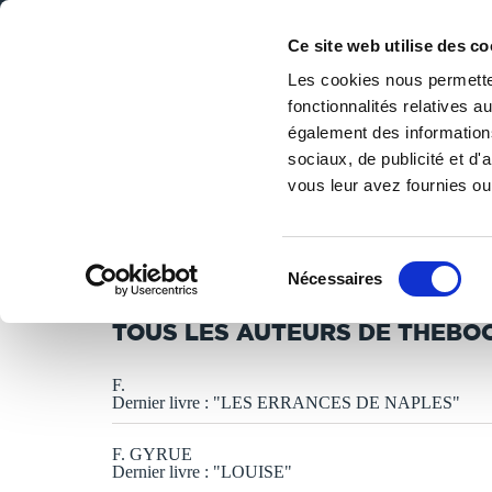
Ce site web utilise des co
Les cookies nous permetten
fonctionnalités relatives 
DE LA PAGE BLANCHE... AU BEST SELLER
également des informations
Accueil
/
Auteurs de A à Z
sociaux, de publicité et d
vous leur avez fournies ou 
TOUS LES AUTEURS F
Sélection
Nécessaires
du
consentement
TOUS LES AUTEURS DE THEBOO
F.
Dernier livre : "LES ERRANCES DE NAPLES"
F. GYRUE
Dernier livre : "LOUISE"